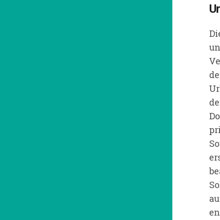
U
Di
un
Ve
de
Ur
de
Do
pr
So
er
be
So
au
en