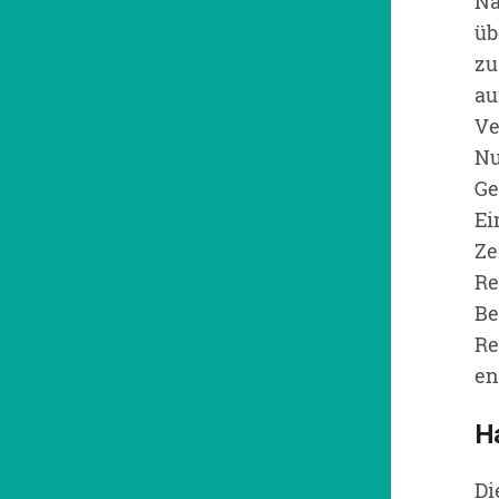
Na
üb
zu
au
Ve
Nu
Ge
Ei
Ze
Re
Be
Re
en
Ha
Di