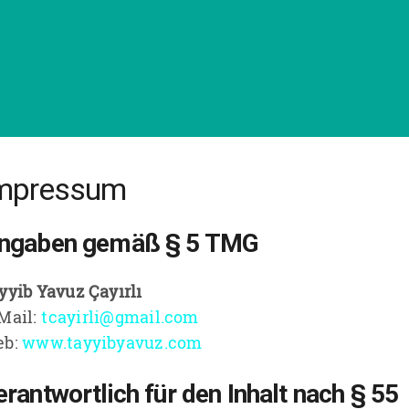
mpressum
ngaben gemäß § 5 TMG
yyib Yavuz Çayırlı
Mail:
tcayirli@gmail.com
eb:
www.tayyibyavuz.com
erantwortlich für den Inhalt nach § 55