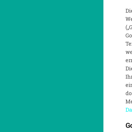
Di
We
(„
Go
Te
we
er
Di
Ih
ei
do
Me
Da
G