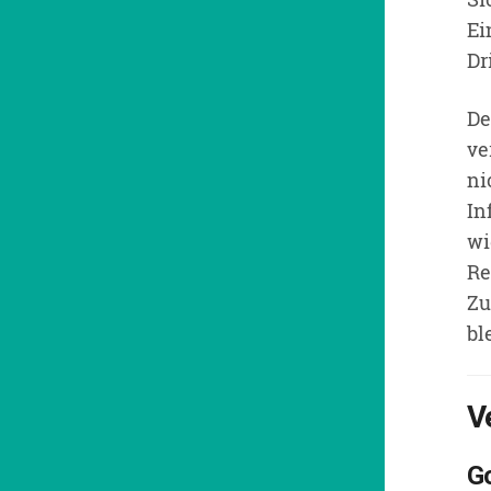
Ei
Dr
De
ve
ni
In
wi
Re
Zu
bl
V
Go