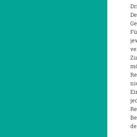
Dr
De
Ge
Fü
je
ve
Zu
mö
Re
ni
Ei
je
Re
Be
de