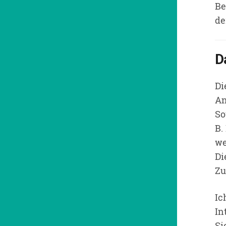
Be
de
D
Di
An
So
B.
we
Di
Zu
Ic
In
Si