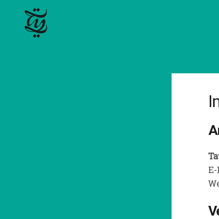
I
A
Ta
E-
W
V