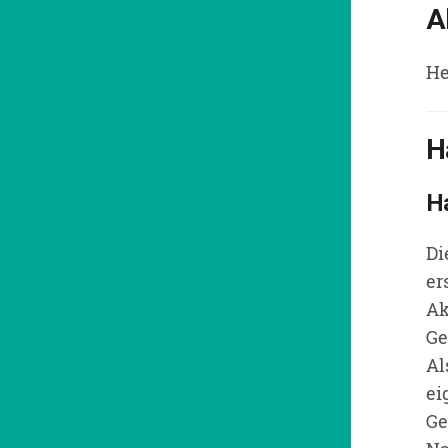
A
He
H
Ha
Di
er
Ak
Ge
Al
ei
Ge